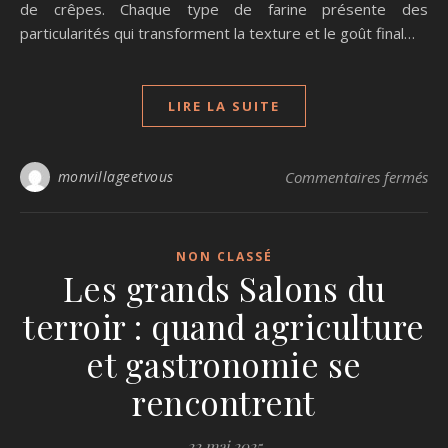
de crêpes. Chaque type de farine présente des
particularités qui transforment la texture et le goût final…
LIRE LA SUITE
sur
monvillageetvous
Commentaires fermés
NON CLASSÉ
Les grands Salons du
terroir : quand agriculture
et gastronomie se
rencontrent
22 mai 2025