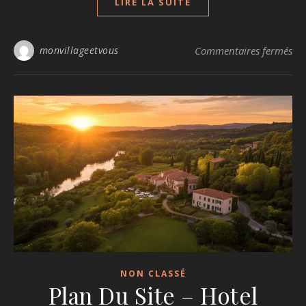
LIRE LA SUITE
sur
monvillageetvous
Commentaires fermés
NON CLASSÉ
Plan Du Site – Hotel