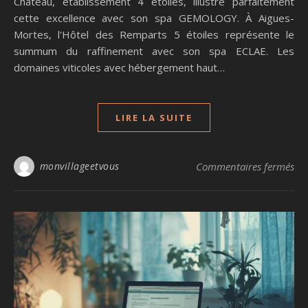
Château, établissement 4 étoiles, illustre parfaitement
cette excellence avec son spa GEMOLOGY. À Aigues-
Mortes, l'Hôtel des Remparts 5 étoiles représente le
summum du raffinement avec son spa ECLAE. Les
domaines viticoles avec hébergement haut…
LIRE LA SUITE
sur
monvillageetvous
Commentaires fermés