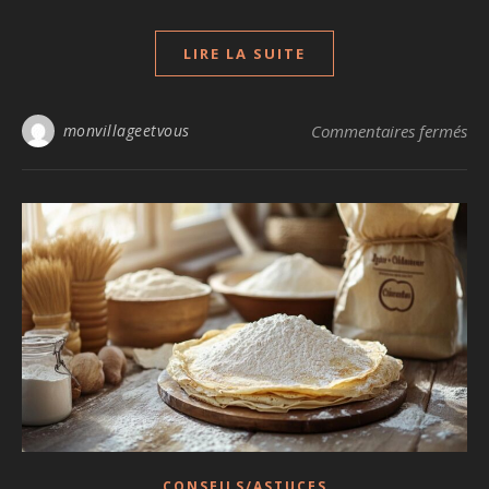
LIRE LA SUITE
sur
monvillageetvous
Commentaires fermés
CONSEILS/ASTUCES