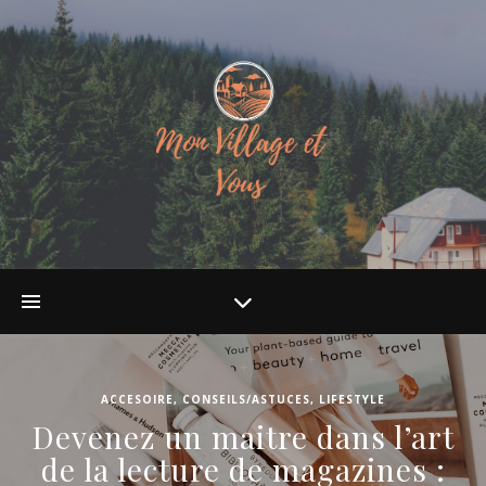
ACCESOIRE
,
CONSEILS/ASTUCES
,
LIFESTYLE
Devenez un maitre dans l’art
de la lecture de magazines :