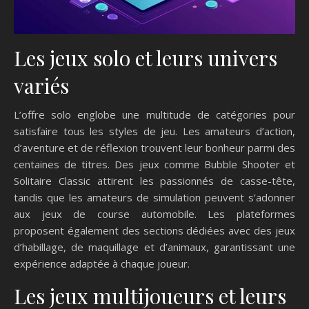
Les jeux solo et leurs univers
variés
L’offre solo englobe une multitude de catégories pour
satisfaire tous les styles de jeu. Les amateurs d’action,
d’aventure et de réflexion trouvent leur bonheur parmi des
centaines de titres. Des jeux comme Bubble Shooter et
Solitaire Classic attirent les passionnés de casse-tête,
tandis que les amateurs de simulation peuvent s’adonner
aux jeux de course automobile. Les plateformes
proposent également des sections dédiées avec des jeux
d’habillage, de maquillage et d’animaux, garantissant une
expérience adaptée à chaque joueur.
Les jeux multijoueurs et leurs