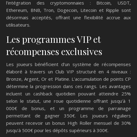
l’intégration des cryptomonnaies : Bitcoin, USDT,
Ethereum, BNB, Tron, Dogecoin, Litecoin et Ripple sont
désormais acceptés, offrant une flexibilité accrue aux
utilisateurs.
Les programmes VIP et
récompenses exclusives
Les joueurs bénéficient d’un système de récompenses
élaboré à travers un Club VIP structuré en 4 niveaux :
Bronze, Argent, Or et Platine. L’accumulation de points CP
détermine la progression dans ces rangs. Les avantages
incluent un cashback quotidien pouvant atteindre 25%
selon le statut, une roue quotidienne offrant jusqu’à 1
000€ de bonus, et un programme de parrainage
permettant de gagner 350€. Les joueurs réguliers
peuvent recevoir un bonus High Roller mensuel de 30%
jusqu’à 500€ pour les dépôts supérieurs à 300€.