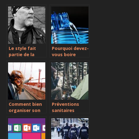
Le style fait
Pourquoi devez-
partie de la
vous boire
coutume des
beaucoup
bikes
d’eau?
Comment bien
Préventions
organiser son
sanitaires
voyage ?
durant les
séjours en
camping