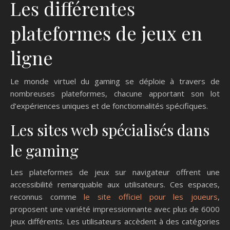
Les différentes
plateformes de jeux en
ligne
Le monde virtuel du gaming se déploie à travers de
nombreuses plateformes, chacune apportant son lot
d’expériences uniques et de fonctionnalités spécifiques.
Les sites web spécialisés dans
le gaming
Les plateformes de jeux sur navigateur offrent une
accessibilité remarquable aux utilisateurs. Ces espaces,
reconnus comme
le site officiel pour les joueurs
,
proposent une variété impressionnante avec plus de 6000
jeux différents. Les utilisateurs accèdent à des catégories