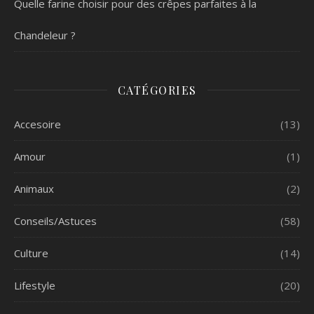
Quelle farine choisir pour des crêpes parfaites à la
Chandeleur ?
CATÉGORIES
Accesoire
(13)
Amour
(1)
Animaux
(2)
Conseils/Astuces
(58)
Culture
(14)
Lifestyle
(20)