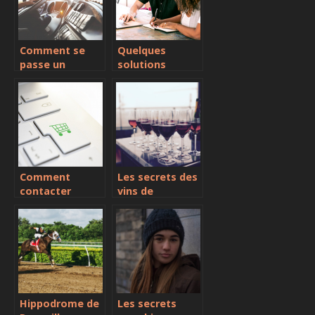
Comment se
Quelques
passe un
solutions
examen de
proposees par
conduite ?
Multimat
Comment
Les secrets des
contacter
vins de
Amazon en cas
Bordeaux :
de probleme ?
caractéristiques
et saveurs
uniques
Hippodrome de
Les secrets