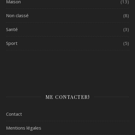
Maison
(13)
Non classé
(8)
Santé
(3)
Sport
(5)
ME CONTACTER!
Contact
Mentions légales