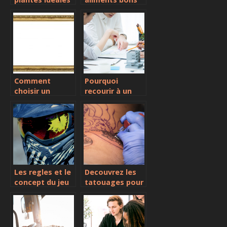
pour les
pour la sante de
sepultures en
votre chien
periode
hivernale ?
Comment
Pourquoi
choisir un
recourir à un
tableau
cabinet
décoratif pour
d’expertise en
son salon ?
patrimoine
immobilier ?
Les regles et le
Decouvrez les
concept du jeu
tatouages pour
de Paintball
homme les plus
sexys