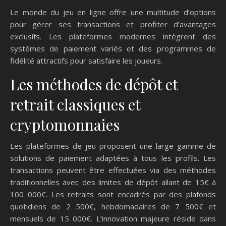
Le monde du jeu en ligne offre une multitude d’options
pour gérer ses transactions et profiter d’avantages
exclusifs. Les plateformes modernes intègrent des
systèmes de paiement variés et des programmes de
fidélité attractifs pour satisfaire les joueurs.
Les méthodes de dépôt et
retrait classiques et
cryptomonnaies
Les plateformes de jeu proposent une large gamme de
solutions de paiement adaptées à tous les profils. Les
transactions peuvent être effectuées via des méthodes
traditionnelles avec des limites de dépôt allant de 15€ à
100 000€. Les retraits sont encadrés par des plafonds
quotidiens de 2 500€, hebdomadaires de 7 500€ et
mensuels de 15 000€. L’innovation majeure réside dans