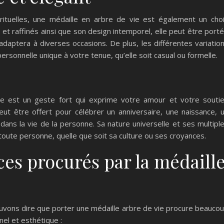
ituelles, une médaille en arbre de vie est également un cho
s et raffinés ainsi que son design intemporel, elle peut être port
adaptera à diverses occasions. De plus, les différentes variatio
rsonnelle unique à votre tenue, qu’elle soit casual ou formelle.
he est un geste fort qui exprime votre amour et votre souti
ut être offert pour célébrer un anniversaire, une naissance, 
ns la vie de la personne. Sa nature universelle et ses multipl
 toute personne, quelle que soit sa culture ou ses croyances.
es procurés par la médaill
ouvons dire que porter une médaille arbre de vie procure beauco
nnel et esthétique :