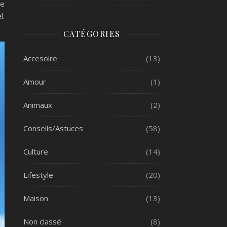
re
l.
CATÉGORIES
Accesoire
(13)
Amour
(1)
Animaux
(2)
Conseils/Astuces
(58)
Culture
(14)
Lifestyle
(20)
Maison
(13)
Non classé
(8)