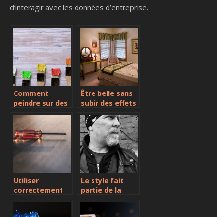
d’interagir avec les données d’entreprise.
Comment
Être belle sans
peindre sur des
subir des effets
panneaux de
secondaires
bois
Utiliser
Le style fait
correctement
partie de la
un tournevis, un
coutume des
outil must have
bikes