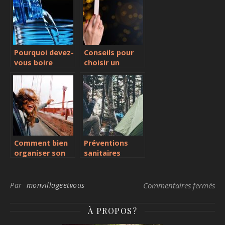
à la maison
Pourquoi devez-
Conseils pour
vous boire
choisir un
beaucoup
téléphone
d’eau?
portable pour
senior
Comment bien
Préventions
organiser son
sanitaires
voyage ?
durant les
séjours en
camping
sur
Par
monvillageetvous
Commentaires fermés
À PROPOS?