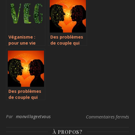
télétravail
Véganisme :
Des problèmes
pour une vie
de couple qui
saine et
gâchent une
écologique
relation
Des problèmes
de couple qui
gâchent une
relation
sur
Par
monvillageetvous
Commentaires fermés
À PROPOS?