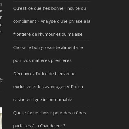
es
Qu’est-ce que t’es bonne : insulte ou
ur
TP
compliment ? Analyse d’une phrase à la
ie
es
frontière de l’humour et du malaise
Choisir le bon grossiste alimentaire
pour vos matières premières
Découvrez l’offre de bienvenue
sur Comment un site internet peut transformer votre projet de rén
és
exclusive et les avantages VIP d’un
casino en ligne incontournable
Quelle farine choisir pour des crêpes
parfaites à la Chandeleur ?