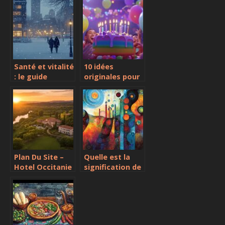
internet ?
clos breton
fascine les
auteurs
contemporains
Santé et vitalité
10 idées
: le guide
originales pour
complet pour
dire Joyeux
bien démarrer
anniversaire ! à
janvier 2023
petit budget
Plan Du Site –
Quelle est la
Hotel Occitanie
signification de
: Une Selection
trkl ? Entre
d’Hebergements
appropriation
pour Tous les
et partage
Budgets
culturel