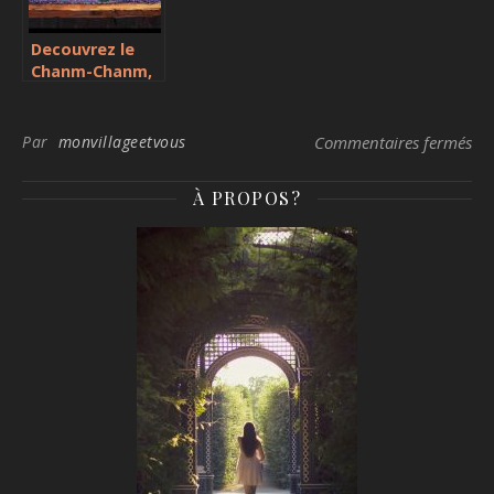
Decouvrez le
Chanm-Chanm,
star des
celebrations
caribeennes
sur
Par
monvillageetvous
Commentaires fermés
À PROPOS?