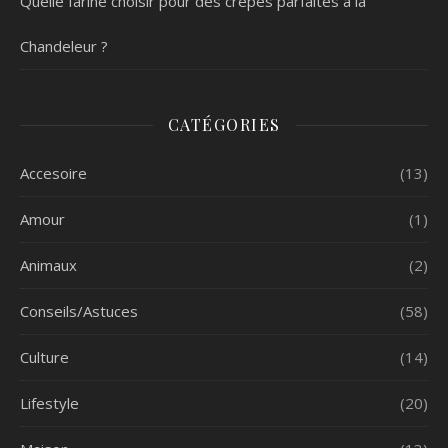
Quelle farine choisir pour des crêpes parfaites à la
Chandeleur ?
CATÉGORIES
Accesoire
(13)
Amour
(1)
Animaux
(2)
Conseils/Astuces
(58)
Culture
(14)
Lifestyle
(20)